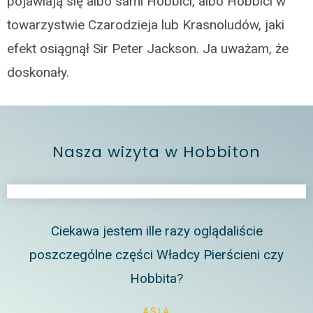
pojawiają się albo sami Hobbici, albo Hobbici w
towarzystwie Czarodzieja lub Krasnoludów, jaki
efekt osiągnął Sir Peter Jackson. Ja uważam, że
doskonały.
Nasza wizyta w Hobbiton
Ciekawa jestem ille razy oglądaliście
poszczególne części Władcy Pierścieni czy
Hobbita?
ASIA