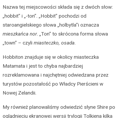
Nazwa tej miejscowości składa się z dwóch słow:
„hobbit” i „-ton”. „Hobbit” pochodzi od
staroangielskiego słowa „holbytla”i oznacza
mieszkańca nor
. „Ton” to skrócona forma słowa
„town” – czyli
miasteczko, osada
.
Hobbiton znajduje się w okolicy miasteczka
Matamata i jest to chyba najbardziej
rozreklamowana i najchętniej odwiedzana przez
turystów pozostałość po Władcy Pierścieni w
Nowej Zelandii.
My również planowaliśmy odwiedzić słyne Shire po
oglądnieciu ekranowej wersji trylogii Tolkiena kilka