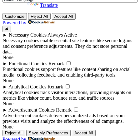
Powered by
Translate
Customize
Reject All
Accept All
Powered by
✖
►
Necessary Cookies
Always Active
Necessary cookies enable essential site features like secure log-ins
and consent preference adjustments. They do not store personal
data.
None
►
Functional Cookies
Remark
Functional cookies support features like content sharing on social
media, collecting feedback, and enabling third-party tools.
None
►
Analytical Cookies
Remark
Analytical cookies track visitor interactions, providing insights on
metrics like visitor count, bounce rate, and traffic sources.
None
►
Advertisement Cookies
Remark
Advertisement cookies deliver personalized ads based on your
previous visits and analyze the effectiveness of ad campaigns.
None
Reject All
Save My Preferences
Accept All
Powered by