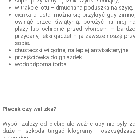
super przydatny ręcznik szybkoschnący,
w trakcie lotu – dmuchana poduszka na szyję,
cienka chusta, można się przykryć gdy zimno,
owinąć przed świątynią, położyć na niej na
plaży lub ochronić przed słońcem – bardzo
przydany, lekki gadżet – ja zawsze noszę przy
sobie.
chusteczki wilgotne, najlepiej antybakteryjne.
przejściówka do gniazdek.
wodoodporna torba.
Plecak czy walizka?
Wybór zależy od ciebie ale ważne aby nie były za
duże – szkoda targać kilogramy i oszczędzasz
kręgosłup.