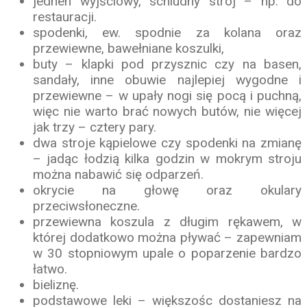
jednen wyjściowy, schludny strój – np. do
restauracji.
spodenki, ew. spodnie za kolana oraz
przewiewne, bawełniane koszulki,
buty – klapki pod przysznic czy na basen,
sandały, inne obuwie najlepiej wygodne i
przewiewne – w upały nogi się pocą i puchną,
więc nie warto brać nowych butów, nie więcej
jak trzy – cztery pary.
dwa stroje kąpielowe czy spodenki na zmianę
– jadąc łodzią kilka godzin w mokrym stroju
można nabawić się odparzeń.
okrycie na głowę oraz okulary
przeciwsłoneczne.
przewiewna koszula z długim rękawem, w
której dodatkowo można pływać – zapewniam
w 30 stopniowym upale o poparzenie bardzo
łatwo.
bieliznę.
podstawowe leki – większośc dostaniesz na