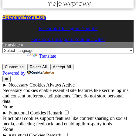
moje wyprawy
Postcard from Asia
Facebook-f
Instagram
Youtube
Facebook-f
Instagram
Youtube
Twitter
Translate »
Powered by
Translate
Customize
Reject All
Accept All
Powered by
✖
►
Necessary Cookies
Always Active
Necessary cookies enable essential site features like secure log-ins
and consent preference adjustments. They do not store personal
data.
None
►
Functional Cookies
Remark
Functional cookies support features like content sharing on social
media, collecting feedback, and enabling third-party tools.
None
►
Analytical Cookies
Remark