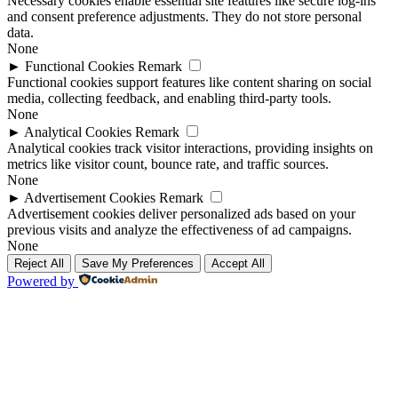
Necessary cookies enable essential site features like secure log-ins
and consent preference adjustments. They do not store personal
data.
None
►
Functional Cookies
Remark
Functional cookies support features like content sharing on social
media, collecting feedback, and enabling third-party tools.
None
►
Analytical Cookies
Remark
Analytical cookies track visitor interactions, providing insights on
metrics like visitor count, bounce rate, and traffic sources.
None
►
Advertisement Cookies
Remark
Advertisement cookies deliver personalized ads based on your
previous visits and analyze the effectiveness of ad campaigns.
None
Reject All
Save My Preferences
Accept All
Powered by