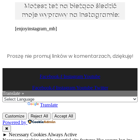
Możesz też na bieżąco śledzić
moje wyprawy na Instagramie:
[enjoyinstagram_mb]
Proszę nie promuj linków w komentarzach, dziękuję!
Facebook-f
Instagram
Youtube
Facebook-f
Instagram
Youtube
Twitter
Translate »
Powered by
Translate
Customize
Reject All
Accept All
Powered by
✖
►
Necessary Cookies
Always Active