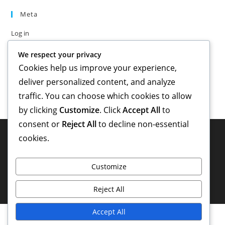
Meta
Log in
Entries feed
We respect your privacy
Comments feed
Cookies help us improve your experience,
WordPress.org
deliver personalized content, and analyze
traffic. You can choose which cookies to allow
by clicking
Customize
. Click
Accept All
to
consent or
Reject All
to decline non-essential
cookies.
Customize
Reject All
Accept All