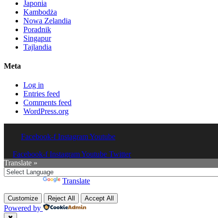
Japonia
Kambodża
Nowa Zelandia
Poradnik
Singapur
Tajlandia
Meta
Log in
Entries feed
Comments feed
WordPress.org
Facebook-f
Instagram
Youtube
Facebook-f
Instagram
Youtube
Twitter
Translate »
Powered by
Translate
Customize
Reject All
Accept All
Powered by
✖