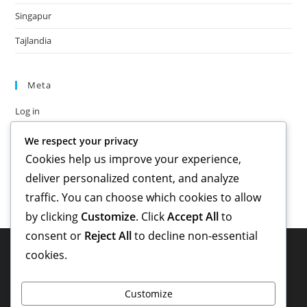
Singapur
Tajlandia
Meta
Log in
Entries feed
We respect your privacy
Comments feed
Cookies help us improve your experience,
WordPress.org
deliver personalized content, and analyze
traffic. You can choose which cookies to allow
by clicking
Customize
. Click
Accept All
to
consent or
Reject All
to decline non-essential
cookies.
Customize