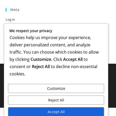
Meta
Log in
Entries feed
We respect your privacy
Comments feed
Cookies help us improve your experience,
WordPress.org
deliver personalized content, and analyze
traffic. You can choose which cookies to allow
by clicking
Customize
. Click
Accept All
to
consent or
Reject All
to decline non-essential
cookies.
Customize
Reject All
Accept All